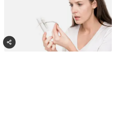
(вспомните остриженного Самсона). Это поверье
до сих пор отражается в приметах (самому себя
стричь нельзя) и толкованиях снов, в котором
присутствуют манипуляции с волосами.
Выпадение же волос во сне трактуется как тяжелая
болезнь сновидца наяву. Действительно, состояние
волос может отражать состояние организма.
Сильные роскошные волосы даются от природы
(наследуемый признак). Огромному количеству