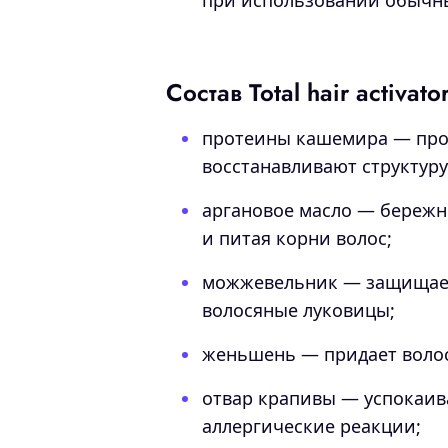
при использовании обычны
Состав Total hair activato
протеины кашемира — про
восстанавливают структуру
аргановое масло — бережн
и питая корни волос;
можжевельник — защищает
волосяные луковицы;
женьшень — придает волос
отвар крапивы — успокаив
аллергические реакции;