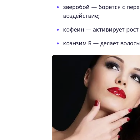
зверобой — борется с пер
воздействие;
кофеин — активирует рост
коэнзим R — делает волос