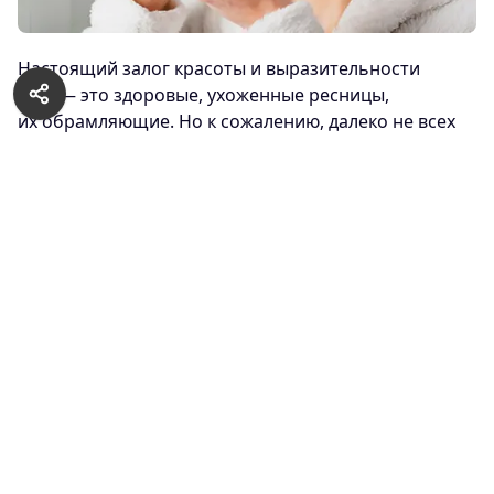
Настоящий залог красоты и выразительности
глаз — это здоровые, ухоженные ресницы,
их обрамляющие. Но к сожалению, далеко не всех
природа одарила черными длинными ресничками,
которые изящно загибаются и украшают собой
женское лицо. Но отсутствие от природы длинных
ресниц — это не повод для расстройства.
Существует масса средств, которые способны
повлиять на рост, густоту и силу ресниц. А самое
действенное из них, проверенное годами
и множеством поколений красавиц — касторовое
масло, после применения которого ресницы растут
с рекордной скоростью, при этом становятся более
здоровыми и сильными. А пользоваться чудо-
средством можно и в домашних условиях.