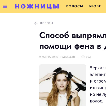
ВОЛОСЫ
БРОВИ
ВОЛОСЫ
Способ выпрямл
помощи фена в 
9 МАРТА 2016
РЕДАКЦИЯ
502
Зеркал
элеган
и огро
их вып
но не 
волос.