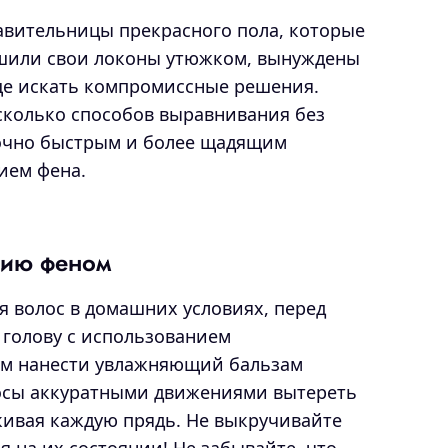
авительницы прекрасного пола, которые
шили свои локоны утюжком, вынуждены
ще искать компромиссные решения.
сколько способов выравнивания без
точно быстрым и более щадящим
ием фена.
нию феном
 волос в домашних условиях, перед
голову с использованием
ем нанести увлажняющий бальзам
лосы аккуратными движениями вытереть
ивая каждую прядь. Не выкручивайте