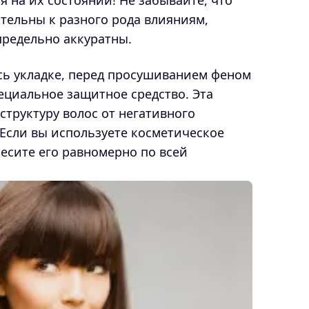
я на их состоянии! Не забывайте, что
тельны к разного рода влияниям,
предельно аккуратны.
сь укладке, перед просушиванием феном
ециальное защитное средство. Эта
структуру волос от негативного
 Если вы используете косметическое
есите его равномерно по всей