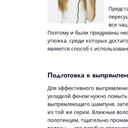
Предст
пересу
все ча
Поэтому и были придуманы не
утюжка, среди которых доста
является способ с использован
Подготовка к выпрямле
Для эффективного выпрямления
укладкой феном нужно помыть 
выпрямляющего шампуня, зат
из той же серии. Влажные во
полотенцем, тщательно промак