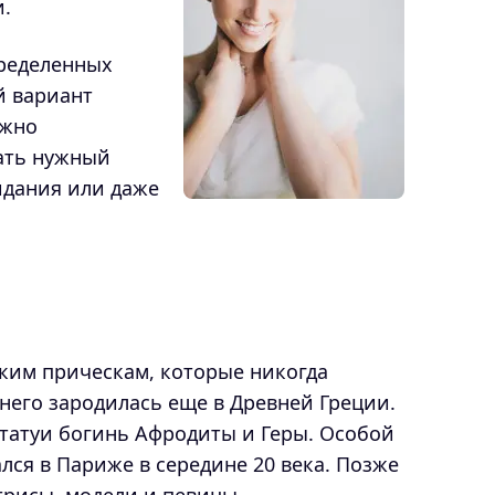
.
пределенных
й вариант
ожно
ать нужный
идания или даже
аким прическам, которые никогда
 него зародилась еще в Древней Греции.
статуи богинь Афродиты и Геры. Особой
лся в Париже в середине 20 века. Позже