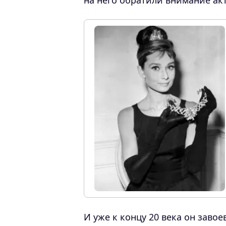
на него обратили внимание ак
И уже к концу 20 века он заво