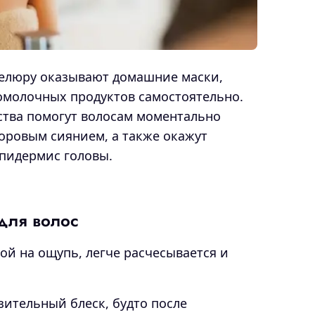
елюру оказывают домашние маски,
омолочных продуктов самостоятельно.
ства помогут волосам моментально
доровым сиянием, а также окажут
эпидермис головы.
для волос
ой на ощупь, легче расчесывается и
ительный блеск, будто после