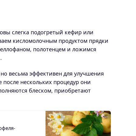
ловы слегка подогретый кефир или
ываем кисломолочным продуктом прядки
 целлофаном, полотенцем и ложимся
.
, но весьма эффективен для улучшения
е после нескольких процедур они
аполняются блеском, приобретают
офеля-