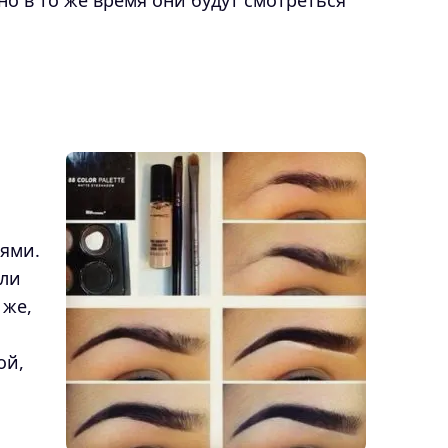
но в то же время они будут смотреться
ями.
или
 же,
ой,