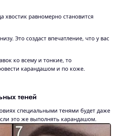
да хвостик равномерно становится
изу. Это создаст впечатление, что у вас
авок ко всему и тонкие, то
ровести карандашом и по коже.
ьных теней
ловиях специальными тенями будет даже
если это же выполнять карандашом.