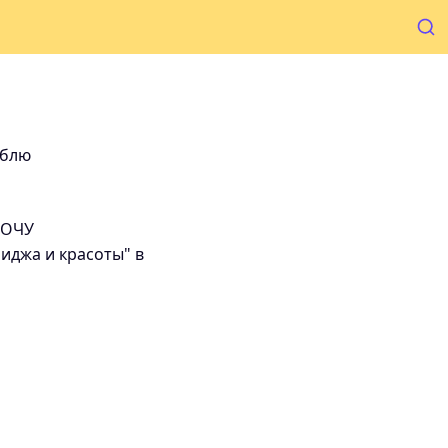
юблю
НОЧУ
иджа и красоты" в